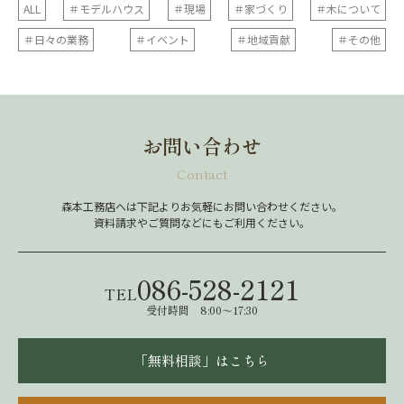
ALL
＃モデルハウス
＃現場
＃家づくり
＃木について
＃日々の業務
＃イベント
＃地域貢献
＃その他
お問い合わせ
Contact
森本工務店へは下記よりお気軽にお問い合わせください。
資料請求やご質問などにもご利用ください。
086-528-2121
TEL
受付時間 8:00～17:30
「無料相談」はこちら