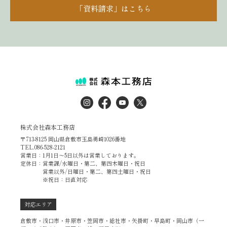
「資料請求」はこちら
株式会社森本工務店
〒713-8125 岡山県倉敷市玉島勇崎1026番地
TEL.086-528-2121
営業日：1月1日～5日以外は営業しております。
定休日：営業課/水曜日・第二、第四木曜日・祝日
営業以外/日曜日・第二、第四土曜日・祝日
※祝日：日直対応
対応エリア
倉敷市・浅口市・井原市・笠岡市・総社市・矢掛町・早島町・岡山市（一