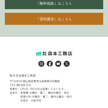
「無料相談」はこちら
「資料請求」はこちら
株式会社森本工務店
〒713-8125 岡山県倉敷市玉島勇崎1026番地
TEL.086-528-2121
営業日：1月1日～5日以外は営業しております。
定休日：営業課/水曜日・第二、第四木曜日・祝日
営業以外/日曜日・第二、第四土曜日・祝日
※祝日：日直対応