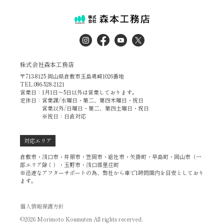
株式会社森本工務店
〒713-8125 岡山県倉敷市玉島勇崎1026番地
TEL.086-528-2121
営業日：1月1日～5日以外は営業しております。
定休日：営業課/水曜日・第二、第四木曜日・祝日
営業以外/日曜日・第二、第四土曜日・祝日
※祝日：日直対応
対応エリア
倉敷市・浅口市・井原市・笠岡市・総社市・矢掛町・早島町・岡山市（一
部エリア除く）・玉野市・浅口郡里庄町
※迅速なアフターサポートの為、弊社から車で1時間圏内を目安としており
ます。
個人情報保護方針
©2026 Morimoto Koumuten All rights recerved.