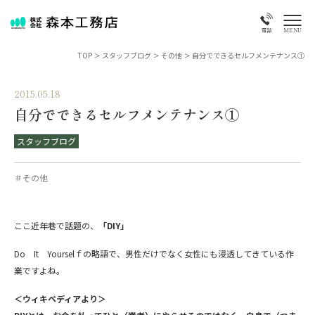
MENU
電話
TOP
>
スタッフブログ
>
その他
>
自分でできるセルフメンテナンス①
2015.05.18
自分でできるセルフメンテナンス①
スタッフブログ
＃その他
ここ近年巷で話題の、
「DIY」
Do It Yourselｆの略語で、男性だけでなく女性にも浸透してきている作
業ですよね。
＜ウィキペディアより＞