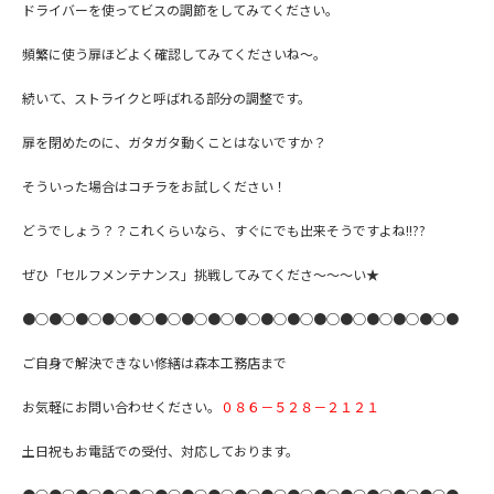
ドライバーを使ってビスの調節をしてみてください。
頻繁に使う扉ほどよく確認してみてくださいね～。
続いて、ストライクと呼ばれる部分の調整です。
扉を閉めたのに、ガタガタ動くことはないですか？
そういった場合はコチラをお試しください！
どうでしょう？？これくらいなら、すぐにでも出来そうですよね!!??
ぜひ「セルフメンテナンス」挑戦してみてくださ～～～い★
●○●○●○●○●○●○●○●○●○●○●○●○●○●○●○●○●
ご自身で解決できない修繕は森本工務店まで
お気軽にお問い合わせください。
０８６－５２８－２１２１
土日祝もお電話での受付、対応しております。