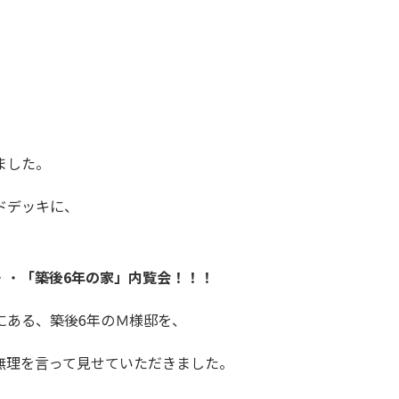
ました。
ドデッキに、
。
・・
「築後6年の家」内覧会！！！
にある、築後6年のＭ様邸を、
無理を言って見せていただきました。