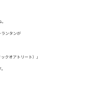
ね。
ーランタンが
?（トリックオアトリート）」
す。