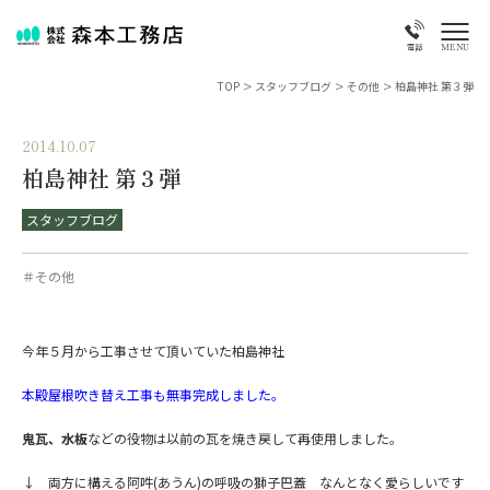
MENU
電話
TOP
>
スタッフブログ
>
その他
>
柏島神社 第３弾
2014.10.07
柏島神社 第３弾
スタッフブログ
＃その他
今年５月から工事させて頂いていた柏島神社
本殿屋根吹き替え工事も無事完成しました。
鬼瓦、水板
などの役物は以前の瓦を焼き戻して再使用しました。
↓ 両方に構える阿吽(あうん)の呼吸の獅子巴蓋 なんとなく愛らしいです