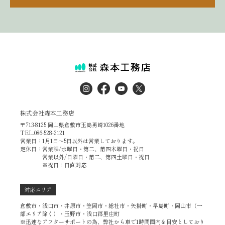
株式会社森本工務店
〒713-8125 岡山県倉敷市玉島勇崎1026番地
TEL.086-528-2121
営業日：1月1日～5日以外は営業しております。
定休日：営業課/水曜日・第二、第四木曜日・祝日
営業以外/日曜日・第二、第四土曜日・祝日
※祝日：日直対応
対応エリア
倉敷市・浅口市・井原市・笠岡市・総社市・矢掛町・早島町・岡山市（一
部エリア除く）・玉野市・浅口郡里庄町
※迅速なアフターサポートの為、弊社から車で1時間圏内を目安としており