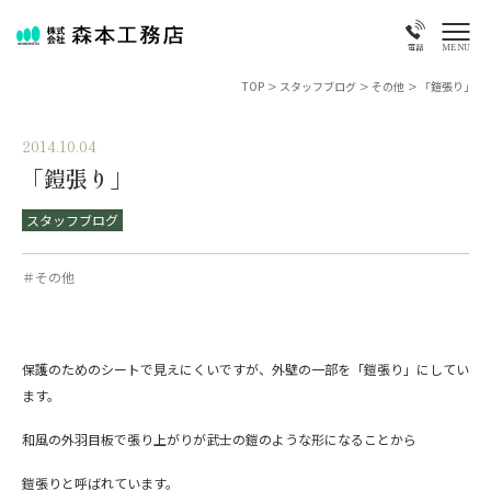
MENU
電話
TOP
>
スタッフブログ
>
その他
>
「鎧張り」
2014.10.04
「鎧張り」
スタッフブログ
＃その他
保護のためのシートで見えにくいですが、外壁の一部を「鎧張り」にしてい
ます。
和風の外羽目板で張り上がりが武士の鎧のような形になることから
鎧張りと呼ばれています。