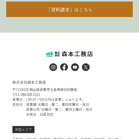
「資料請求」はこちら
株式会社森本工務店
〒713-8125 岡山県倉敷市玉島勇崎1026番地
TEL.086-528-2121
営業日：1月1日～5日以外は営業しております。
定休日：営業課/水曜日・第二、第四木曜日・祝日
営業以外/日曜日・第二、第四土曜日・祝日
※祝日：日直対応
対応エリア