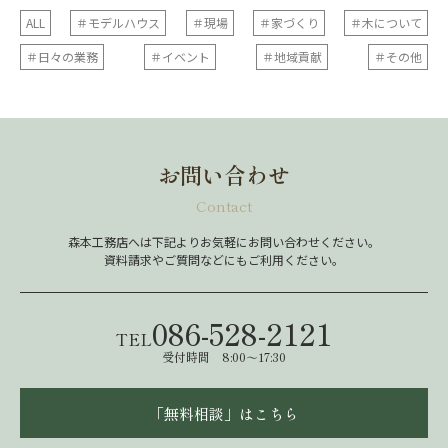
ALL
＃モデルハウス
＃現場
＃家づくり
＃木について
＃日々の業務
＃イベント
＃地域貢献
＃その他
お問い合わせ
Contact
森本工務店へは下記よりお気軽にお問い合わせください。
資料請求やご質問などにもご利用ください。
086-528-2121
TEL
受付時間 8:00～17:30
「無料相談」はこちら