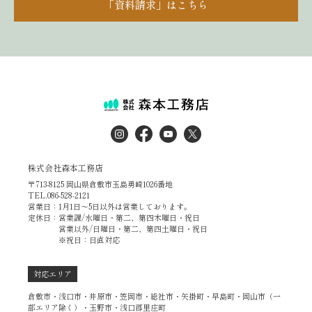
「資料請求」はこちら
株式会社森本工務店
〒713-8125 岡山県倉敷市玉島勇崎1026番地
TEL.086-528-2121
営業日：1月1日～5日以外は営業しております。
定休日：営業課/水曜日・第二、第四木曜日・祝日
営業以外/日曜日・第二、第四土曜日・祝日
※祝日：日直対応
対応エリア
倉敷市・浅口市・井原市・笠岡市・総社市・矢掛町・早島町・岡山市（一
部エリア除く）・玉野市・浅口郡里庄町