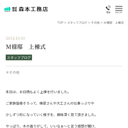
MENU
電話
TOP
>
スタッフブログ
>
その他
>
Ｍ様邸 上棟式
2014.10.03
Ｍ様邸 上棟式
スタッフブログ
＃その他
本日は、お日柄もよく上棟を行いました。
ご家族皆様そろって、棟梁さんや大工さんの仕事っぷりや
少しずつ形になっていく様子を、興味深く見て頂きました。
やっぱり、木の香りがして、いいなぁ～と言う感想が聞け、