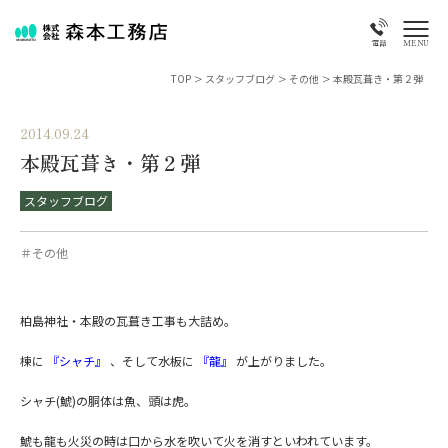
MENU
電話
TOP
>
スタッフブログ
>
その他
>
本殿瓦葺き・第２弾
2014.09.24
本殿瓦葺き・第２弾
スタッフブログ
＃その他
柏島神社・本殿の瓦葺き工事も大詰め。
棟に
『シャチ』
、そして水板に
『龍』
が上がりました。
シャチ(鯱)の胴体は魚、頭は虎。
鯱も龍も火災の時は口から水を吹いて火を消すといわれています。