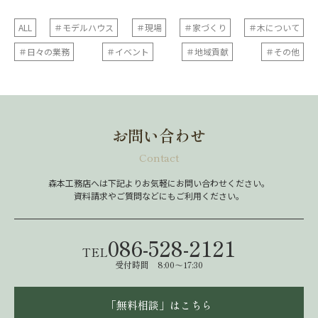
ALL
＃モデルハウス
＃現場
＃家づくり
＃木について
＃日々の業務
＃イベント
＃地域貢献
＃その他
お問い合わせ
Contact
森本工務店へは下記よりお気軽にお問い合わせください。
資料請求やご質問などにもご利用ください。
086-528-2121
TEL
受付時間 8:00～17:30
「無料相談」はこちら