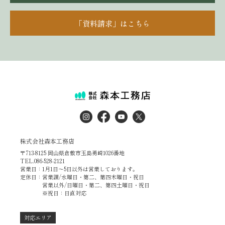
「資料請求」はこちら
株式会社森本工務店
〒713-8125 岡山県倉敷市玉島勇崎1026番地
TEL.086-528-2121
営業日：1月1日～5日以外は営業しております。
定休日：営業課/水曜日・第二、第四木曜日・祝日
営業以外/日曜日・第二、第四土曜日・祝日
※祝日：日直対応
対応エリア