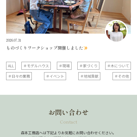
2026.07.31
ものづくりワークショップ開催しました
ALL
＃モデルハウス
＃現場
＃家づくり
＃木について
＃日々の業務
＃イベント
＃地域貢献
＃その他
お問い合わせ
Contact
森本工務店へは下記よりお気軽にお問い合わせください。