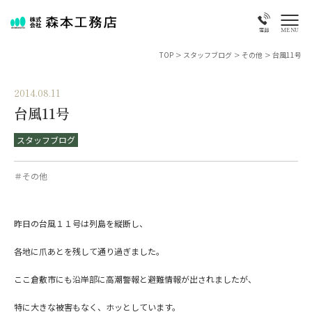
MENU
電話
TOP
>
スタッフブログ
>
その他
>
台風11号
2014.08.11
台風11号
スタッフブログ
＃その他
昨日の台風１１号は列島を縦断し、
各地に爪あとを残して通り過ぎました。
ここ倉敷市にも沿岸部に高潮警報と避難情報が出されましたが、
特に大きな被害もなく、ホッとしています。