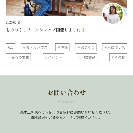
2026.07.31
ものづくりワークショップ開催しました
ALL
＃モデルハウス
＃現場
＃家づくり
＃木について
＃日々の業務
＃イベント
＃地域貢献
＃その他
お問い合わせ
Contact
森本工務店へは下記よりお気軽にお問い合わせください。
資料請求やご質問などにもご利用ください。