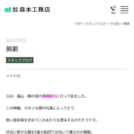
MENU
電話
TOP
>
スタッフブログ
>
その他
>
鯛網
2014.05.12
鯛網
スタッフブログ
＃その他
ＧＷ、福山・鞆の浦の
鯛網観光
に行って来ました。
この時期、マダイは瀬戸内海に入ってきて、
良い産卵場を求めてこのあたりを遊泳するのだそうです。
沖合に群がる鯛を6隻の船団で出向いて獲るのが鯛網。