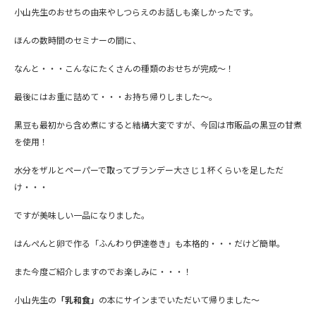
小山先生のおせちの由来やしつらえのお話しも楽しかったです。
ほんの数時間のセミナーの間に、
なんと・・・こんなにたくさんの種類のおせちが完成～！
最後にはお重に詰めて・・・お持ち帰りしました～。
黒豆も最初から含め煮にすると結構大変ですが、今回は市販品の黒豆の甘煮
を使用！
水分をザルとペーパーで取ってブランデー大さじ１杯くらいを足しただ
け・・・
ですが美味しい一品になりました。
はんぺんと卵で作る「ふんわり伊達巻き」も本格的・・・だけど簡単。
また今度ご紹介しますのでお楽しみに・・・！
小山先生の
「乳和食」
の本にサインまでいただいて帰りました～