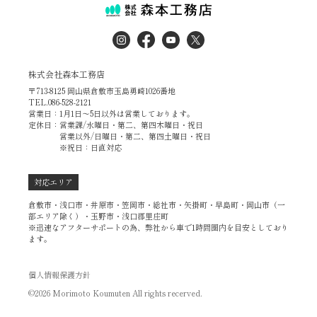
株式会社森本工務店
〒713-8125 岡山県倉敷市玉島勇崎1026番地
TEL.086-528-2121
営業日：1月1日～5日以外は営業しております。
定休日：営業課/水曜日・第二、第四木曜日・祝日
営業以外/日曜日・第二、第四土曜日・祝日
※祝日：日直対応
対応エリア
倉敷市・浅口市・井原市・笠岡市・総社市・矢掛町・早島町・岡山市（一
部エリア除く）・玉野市・浅口郡里庄町
※迅速なアフターサポートの為、弊社から車で1時間圏内を目安としており
ます。
個人情報保護方針
©2026 Morimoto Koumuten All rights recerved.