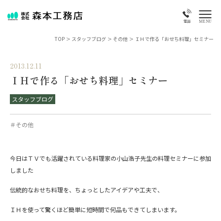
MENU
電話
TOP
>
スタッフブログ
>
その他
>
ＩＨで作る「おせち料理」セミナー
2013.12.11
ＩＨで作る「おせち料理」セミナー
スタッフブログ
＃その他
今日はＴＶでも活躍されている料理家の小山浩子先生の料理セミナーに参加
しました
伝統的なおせち料理を、ちょっとしたアイデアや工夫で、
ＩＨを使って驚くほど簡単に短時間で何品もできてしまいます。