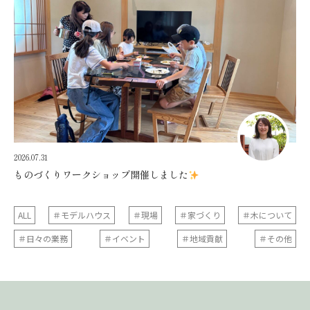
2026.07.31
ものづくりワークショップ開催しました
ALL
＃モデルハウス
＃現場
＃家づくり
＃木について
＃日々の業務
＃イベント
＃地域貢献
＃その他