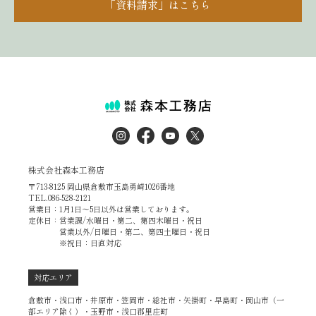
「資料請求」はこちら
株式会社森本工務店
〒713-8125 岡山県倉敷市玉島勇崎1026番地
TEL.086-528-2121
営業日：1月1日～5日以外は営業しております。
定休日：営業課/水曜日・第二、第四木曜日・祝日
営業以外/日曜日・第二、第四土曜日・祝日
※祝日：日直対応
対応エリア
倉敷市・浅口市・井原市・笠岡市・総社市・矢掛町・早島町・岡山市（一
部エリア除く）・玉野市・浅口郡里庄町