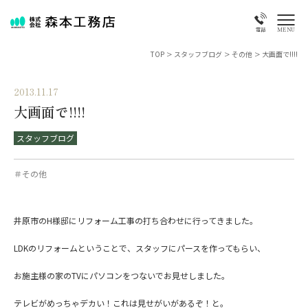
MENU
電話
TOP
>
スタッフブログ
>
その他
>
大画面で!!!!
2013.11.17
大画面で!!!!
スタッフブログ
＃その他
井原市のH様邸にリフォーム工事の打ち合わせに行ってきました。
LDKのリフォームということで、スタッフにパースを作ってもらい、
お施主様の家のTVにパソコンをつないでお見せしました。
テレビがめっちゃデカい！これは見せがいがあるぞ！と。