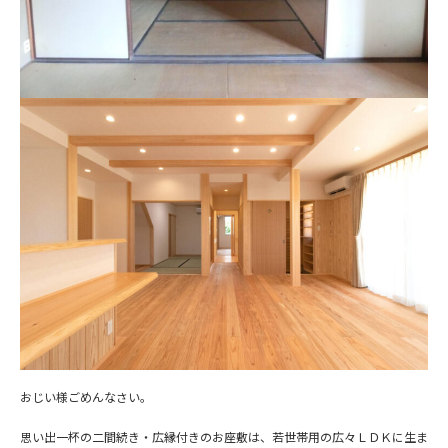
おじい様ごめんなさい。
思い出一杯の二間続き・広縁付きのお座敷は、若世帯用の広々ＬＤＫに生ま