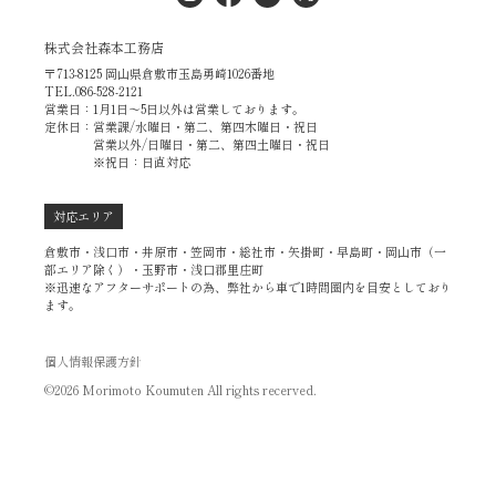
株式会社森本工務店
〒713-8125 岡山県倉敷市玉島勇崎1026番地
TEL.086-528-2121
営業日：1月1日～5日以外は営業しております。
定休日：営業課/水曜日・第二、第四木曜日・祝日
営業以外/日曜日・第二、第四土曜日・祝日
※祝日：日直対応
対応エリア
倉敷市・浅口市・井原市・笠岡市・総社市・矢掛町・早島町・岡山市（一
部エリア除く）・玉野市・浅口郡里庄町
※迅速なアフターサポートの為、弊社から車で1時間圏内を目安としており
ます。
個人情報保護方針
©2026 Morimoto Koumuten All rights recerved.