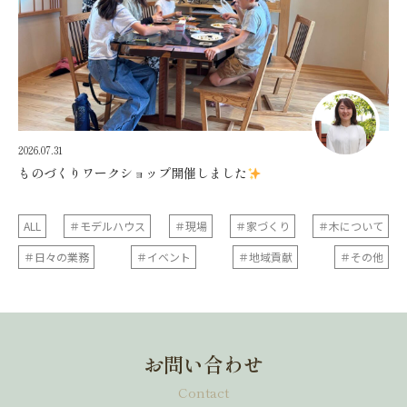
2026.07.31
ものづくりワークショップ開催しました
ALL
＃モデルハウス
＃現場
＃家づくり
＃木について
＃日々の業務
＃イベント
＃地域貢献
＃その他
お問い合わせ
Contact