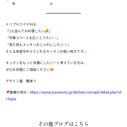
H
ル
トリプルワイドIHは、
「2人並んでお料理したい
」
「作業スペースを広くとりたい
」
「見た目もスッキリおしゃれにしたい
」
そんな希望を叶えてくれるキッチンの強い味方です
キッチンをもっと快適にしたい！と考えている方は、
ぜひお気軽にご相談ください
デザイン室 難波
画像引用元：
https://sumai.panasonic.jp/kitchen/concept/detail.php?id
=Triple
その他ブログはこちら