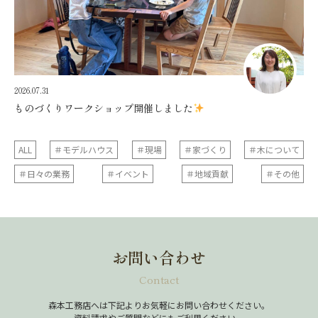
2026.07.31
ものづくりワークショップ開催しました
ALL
＃モデルハウス
＃現場
＃家づくり
＃木について
＃日々の業務
＃イベント
＃地域貢献
＃その他
お問い合わせ
Contact
森本工務店へは下記よりお気軽にお問い合わせください。
資料請求やご質問などにもご利用ください。