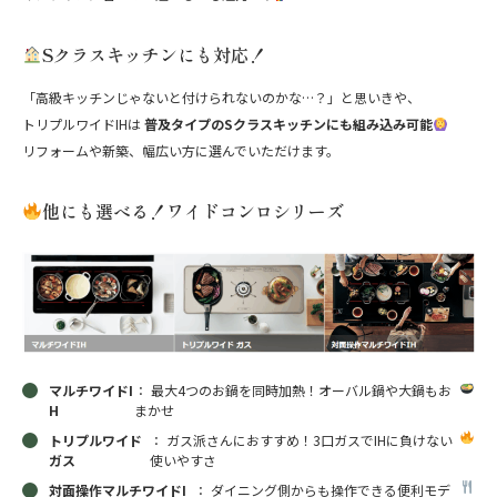
Sクラスキッチンにも対応！
「高級キッチンじゃないと付けられないのかな…？」と思いきや、
トリプルワイドIHは
普及タイプのSクラスキッチンにも組み込み可能
リフォームや新築、幅広い方に選んでいただけます。
他にも選べる！ワイドコンロシリーズ
マルチワイドI
： 最大4つのお鍋を同時加熱！オーバル鍋や大鍋もお
H
まかせ
トリプルワイド
： ガス派さんにおすすめ！3口ガスでIHに負けない
ガス
使いやすさ
対面操作マルチワイドI
： ダイニング側からも操作できる便利モデ