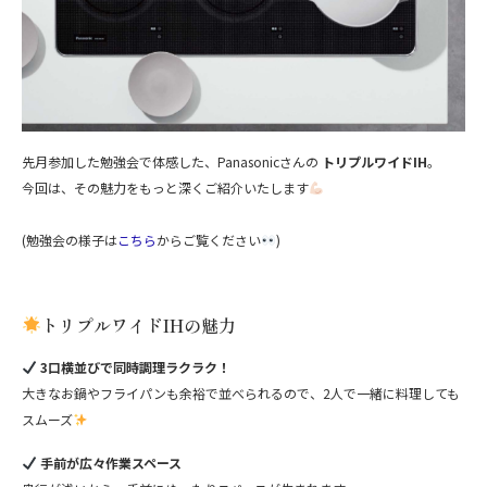
先月参加した勉強会で体感した、Panasonicさんの
トリプルワイドIH
。
今回は、その魅力をもっと深くご紹介いたします
(勉強会の様子は
こちら
からご覧ください
)
トリプルワイドIHの魅力
3口横並びで同時調理ラクラク！
大きなお鍋やフライパンも余裕で並べられるので、2人で一緒に料理しても
スムーズ
手前が広々作業スペース