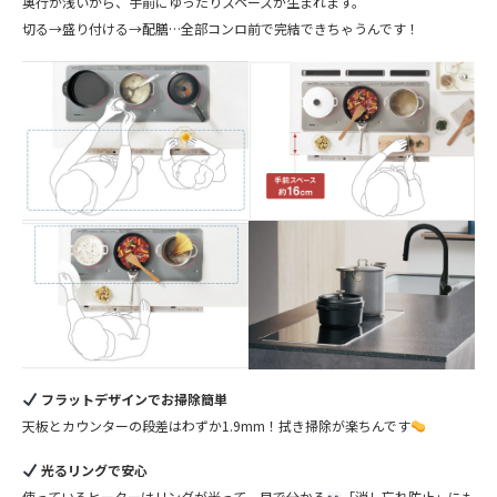
奥行が浅いから、手前にゆったりスペースが生まれます。
切る→盛り付ける→配膳…全部コンロ前で完結できちゃうんです！
フラットデザインでお掃除簡単
天板とカウンターの段差はわずか1.9mm！拭き掃除が楽ちんです
光るリングで安心
使っているヒーターはリングが光って一目で分かる
「消し忘れ防止」にも