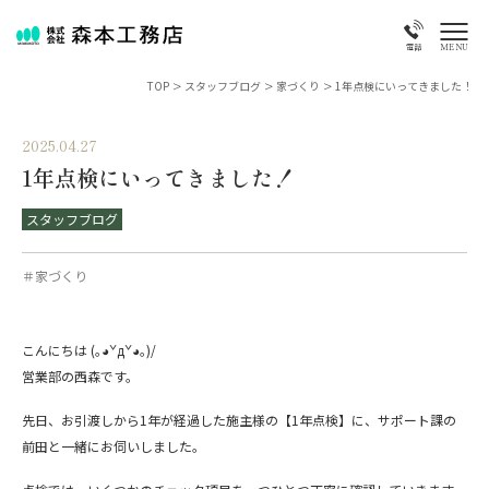
MENU
電話
TOP
>
スタッフブログ
>
家づくり
>
1年点検にいってきました！
2025.04.27
1年点検にいってきました！
スタッフブログ
＃家づくり
こんにちは (｡◕ˇдˇ​◕｡)/
営業部の西森です。
先日、お引渡しから1年が経過した施主様の【1年点検】に、サポート課の
前田と一緒にお伺いしました。