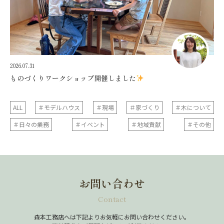
2026.07.31
ものづくりワークショップ開催しました
ALL
＃モデルハウス
＃現場
＃家づくり
＃木について
＃日々の業務
＃イベント
＃地域貢献
＃その他
お問い合わせ
Contact
森本工務店へは下記よりお気軽にお問い合わせください。