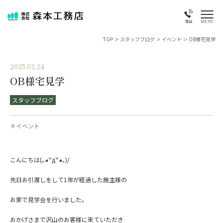
MENU
電話
TOP
>
スタッフブログ
>
イベント
>
OB様宅見学
2025.02.24
OB様宅見学
スタッフブログ
＃イベント
こんにちは(｡◕ˇдˇ​◕｡)/
先日お引渡しをして1年が経過した施主様の
お家で見学会を行いました。
おかげさまで沢山のお客様に来ていただき