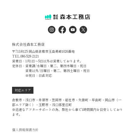
株式会社森本工務店
〒713-8125 岡山県倉敷市玉島勇崎1026番地
TEL.086-528-2121
営業日：1月1日～5日以外は営業しております。
定休日：営業課/水曜日・第二、第四木曜日・祝日
営業以外/日曜日・第二、第四土曜日・祝日
※祝日：日直対応
対応エリア
倉敷市・浅口市・井原市・笠岡市・総社市・矢掛町・早島町・岡山市（一
部エリア除く）・玉野市・浅口郡里庄町
※迅速なアフターサポートの為、弊社から車で1時間圏内を目安としており
ます。
個人情報保護方針