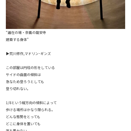
“遍在の場・奈義の龍安寺
建築する身体”
▶荒川修作,マドリン･ギンズ
この部屋は円柱の形をしている
サイドの曲面の傾斜は
急なため登ろうとしても
登り切れない。
1/8という縦方向の傾斜によって
歩ける場所はかなり限られる。
どんな態勢をとっても
どこに身体を置いても
落ち着かない