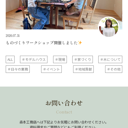
2026.07.31
ものづくりワークショップ開催しました
ALL
＃モデルハウス
＃現場
＃家づくり
＃木について
＃日々の業務
＃イベント
＃地域貢献
＃その他
お問い合わせ
Contact
森本工務店へは下記よりお気軽にお問い合わせください。
資料請求やご質問などにもご利用ください。