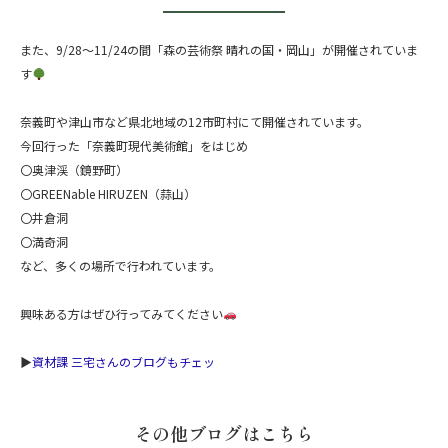
また、9/28～11/24の間「森の芸術祭 晴れの国・岡山」が開催されていま
す
奈義町や津山市など県北地域の12市町村にて開催されています。
今回行った「奈義町現代美術館」をはじめ
〇奥津渓（鏡野町）
〇GREENable HIRUZEN（蒜山）
〇井倉洞
〇満奇洞
など、多くの場所で行われています。
興味ある方はぜひ行ってみてください
▶
資材課 三宅さんのブログもチェッ
その他ブログはこちら