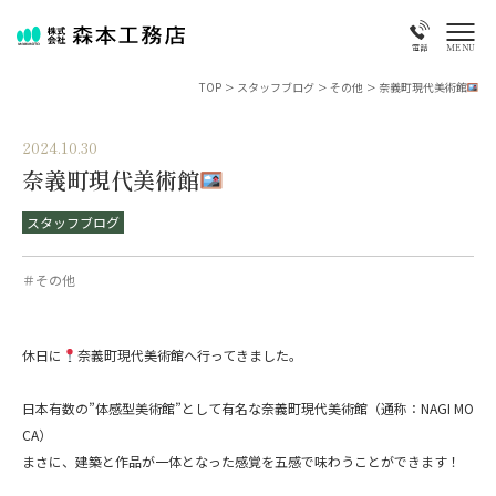
MENU
電話
TOP
>
スタッフブログ
>
その他
>
奈義町現代美術館
2024.10.30
奈義町現代美術館
スタッフブログ
＃その他
休日に
奈義町現代美術館へ行ってきました。
日本有数の”体感型美術館”として有名な奈義町現代美術館（通称：NAGI MO
CA）
まさに、建築と作品が一体となった感覚を五感で味わうことができます！