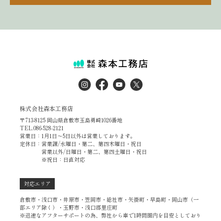
株式会社森本工務店
〒713-8125 岡山県倉敷市玉島勇崎1026番地
TEL.086-528-2121
営業日：1月1日～5日以外は営業しております。
定休日：営業課/水曜日・第二、第四木曜日・祝日
営業以外/日曜日・第二、第四土曜日・祝日
※祝日：日直対応
対応エリア
倉敷市・浅口市・井原市・笠岡市・総社市・矢掛町・早島町・岡山市（一
部エリア除く）・玉野市・浅口郡里庄町
※迅速なアフターサポートの為、弊社から車で1時間圏内を目安としており