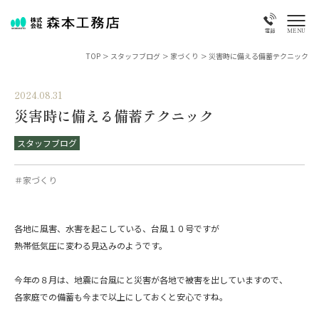
MENU
電話
TOP
>
スタッフブログ
>
家づくり
>
災害時に備える備蓄テクニック
2024.08.31
災害時に備える備蓄テクニック
スタッフブログ
＃家づくり
各地に風害、水害を起こしている、台風１０号ですが
熱帯低気圧に変わる見込みのようです。
今年の８月は、地震に台風にと災害が各地で被害を出していますので、
各家庭での備蓄も今まで以上にしておくと安心ですね。