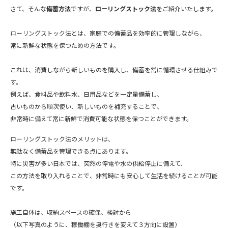
さて、そんな
備蓄方法
ですが、
ローリングストック法
をご紹介いたします。
ローリングストック法とは、家庭での備蓄品を効率的に管理しながら、
常に新鮮な状態を保つための方法です。
これは、消費しながら新しいものを購入し、備蓄を常に循環させる仕組みで
す。
例えば、食料品や飲料水、日用品などを一定量備蓄し、
古いものから順次使い、新しいものを補充することで、
非常時に備えて常に新鮮で消費可能な状態を保つことができます。
ローリングストック法のメリットは、
無駄なく備蓄品を管理できる点にあります。
特に災害が多い日本では、突然の停電や水の供給停止に備えて、
この方法を取り入れることで、非常時にも安心して生活を続けることが可能
です。
施工自体は、収納スペースの確保、検討から
（以下写真のように、稼働棚を奥行きを変えて３方向に設置）