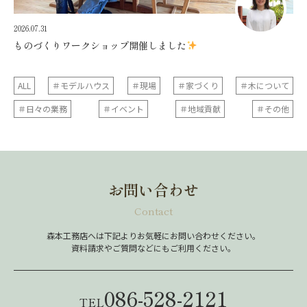
2026.07.31
ものづくりワークショップ開催しました
ALL
＃モデルハウス
＃現場
＃家づくり
＃木について
＃日々の業務
＃イベント
＃地域貢献
＃その他
お問い合わせ
Contact
森本工務店へは下記よりお気軽にお問い合わせください。
資料請求やご質問などにもご利用ください。
086-528-2121
TEL