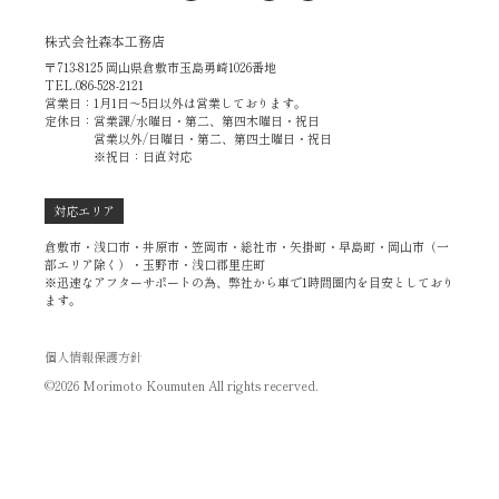
株式会社森本工務店
〒713-8125 岡山県倉敷市玉島勇崎1026番地
TEL.086-528-2121
営業日：1月1日～5日以外は営業しております。
定休日：営業課/水曜日・第二、第四木曜日・祝日
営業以外/日曜日・第二、第四土曜日・祝日
※祝日：日直対応
対応エリア
倉敷市・浅口市・井原市・笠岡市・総社市・矢掛町・早島町・岡山市（一
部エリア除く）・玉野市・浅口郡里庄町
※迅速なアフターサポートの為、弊社から車で1時間圏内を目安としており
ます。
個人情報保護方針
©2026 Morimoto Koumuten All rights recerved.