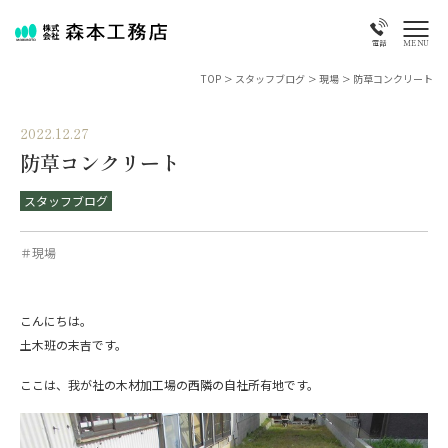
MENU
電話
TOP
>
スタッフブログ
>
現場
>
防草コンクリート
2022.12.27
防草コンクリート
スタッフブログ
＃現場
こんにちは。
土木班の末吉です。
ここは、我が社の木材加工場の西隣の自社所有地です。