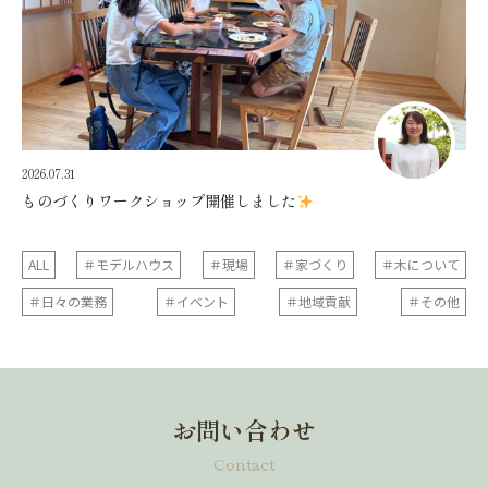
2026.07.31
ものづくりワークショップ開催しました
ALL
＃モデルハウス
＃現場
＃家づくり
＃木について
＃日々の業務
＃イベント
＃地域貢献
＃その他
お問い合わせ
Contact