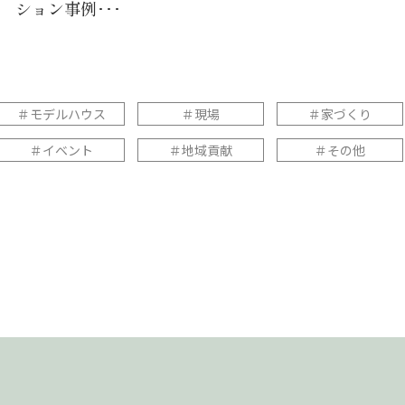
ション事例･･･
＃モデルハウス
＃現場
＃家づくり
＃イベント
＃地域貢献
＃その他