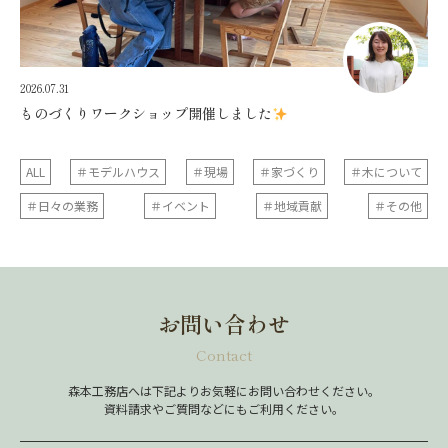
2026.07.31
ものづくりワークショップ開催しました
ALL
＃モデルハウス
＃現場
＃家づくり
＃木について
＃日々の業務
＃イベント
＃地域貢献
＃その他
お問い合わせ
Contact
森本工務店へは下記よりお気軽にお問い合わせください。
資料請求やご質問などにもご利用ください。