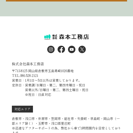
株式会社森本工務店
〒713-8125 岡山県倉敷市玉島勇崎1026番地
TEL.086-528-2121
営業日：1月1日～5日以外は営業しております。
定休日：営業課/水曜日・第二、第四木曜日・祝日
営業以外/日曜日・第二、第四土曜日・祝日
※祝日：日直対応
対応エリア
倉敷市・浅口市・井原市・笠岡市・総社市・矢掛町・早島町・岡山市（一
部エリア除く）・玉野市・浅口郡里庄町
※迅速なアフターサポートの為、弊社から車で1時間圏内を目安としており
ます。