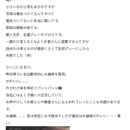
小さいながら窓もあるのですが
写真は電気つけてるんですけど
電気ついてないと本当に暗いです。
原因は壁紙の色です。
壁と天井、全面グレーのクロスです。
一面だけ変えるとかよくお客さんに提案するんですが
自分ちは考えるのが面倒くさくて全部グレーにしたら
失敗でした（笑）
さいごにおまけ。
昨日帰りに会社敷地内にお猫様を発見。
かわいい。。。
わざわざ車を停めてパシャパシャ
当社にはよく子猫とか出没していて、
お声がけしてお客さんや業者さんにもらわれていったことも何度かありま
す。
お猫様。。。昔は完全にお犬様派でしたが最近はお猫様かわいい・・・尊
い。