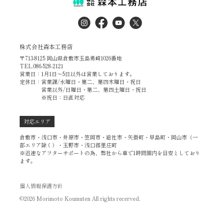
株式会社森本工務店
〒713-8125 岡山県倉敷市玉島勇崎1026番地
TEL.086-528-2121
営業日：1月1日～5日以外は営業しております。
定休日：営業課/水曜日・第二、第四木曜日・祝日
営業以外/日曜日・第二、第四土曜日・祝日
※祝日：日直対応
対応エリア
倉敷市・浅口市・井原市・笠岡市・総社市・矢掛町・早島町・岡山市（一
部エリア除く）・玉野市・浅口郡里庄町
※迅速なアフターサポートの為、弊社から車で1時間圏内を目安としており
ます。
個人情報保護方針
©2026 Morimoto Koumuten All rights recerved.