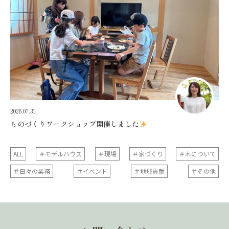
2026.07.31
ものづくりワークショップ開催しました
ALL
＃モデルハウス
＃現場
＃家づくり
＃木について
＃日々の業務
＃イベント
＃地域貢献
＃その他