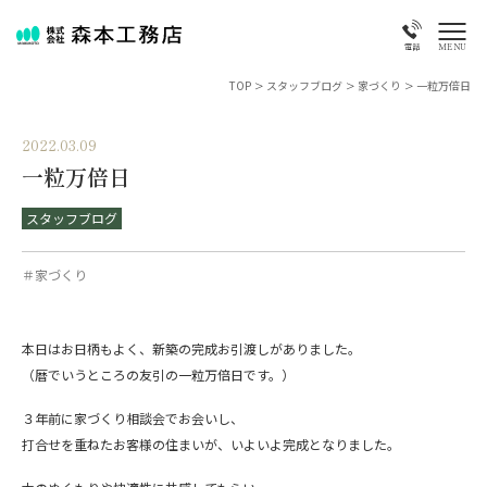
MENU
電話
TOP
>
スタッフブログ
>
家づくり
>
一粒万倍日
2022.03.09
一粒万倍日
スタッフブログ
＃家づくり
本日はお日柄もよく、新築の完成お引渡しがありました。
（暦でいうところの友引の一粒万倍日です。）
３年前に家づくり相談会でお会いし、
打合せを重ねたお客様の住まいが、いよいよ完成となりました。