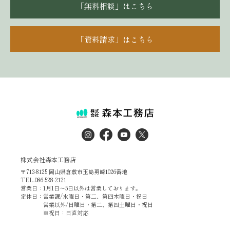
「無料相談」はこちら
「資料請求」はこちら
株式会社森本工務店
〒713-8125 岡山県倉敷市玉島勇崎1026番地
TEL.086-528-2121
営業日：1月1日～5日以外は営業しております。
定休日：営業課/水曜日・第二、第四木曜日・祝日
営業以外/日曜日・第二、第四土曜日・祝日
※祝日：日直対応