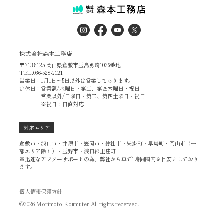
株式会社森本工務店
〒713-8125 岡山県倉敷市玉島勇崎1026番地
TEL.086-528-2121
営業日：1月1日～5日以外は営業しております。
定休日：営業課/水曜日・第二、第四木曜日・祝日
営業以外/日曜日・第二、第四土曜日・祝日
※祝日：日直対応
対応エリア
倉敷市・浅口市・井原市・笠岡市・総社市・矢掛町・早島町・岡山市（一
部エリア除く）・玉野市・浅口郡里庄町
※迅速なアフターサポートの為、弊社から車で1時間圏内を目安としており
ます。
個人情報保護方針
©2026 Morimoto Koumuten All rights recerved.