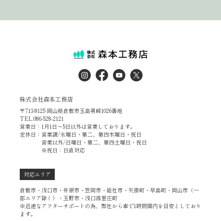
株式会社森本工務店
〒713-8125 岡山県倉敷市玉島勇崎1026番地
TEL.086-528-2121
営業日：1月1日～5日以外は営業しております。
定休日：営業課/水曜日・第二、第四木曜日・祝日
営業以外/日曜日・第二、第四土曜日・祝日
※祝日：日直対応
対応エリア
倉敷市・浅口市・井原市・笠岡市・総社市・矢掛町・早島町・岡山市（一
部エリア除く）・玉野市・浅口郡里庄町
※迅速なアフターサポートの為、弊社から車で1時間圏内を目安としており
ます。