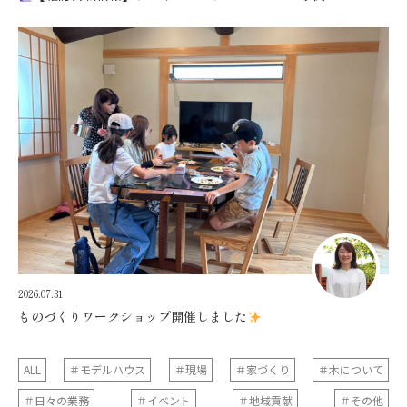
2026.07.31
ものづくりワークショップ開催しました
ALL
＃モデルハウス
＃現場
＃家づくり
＃木について
＃日々の業務
＃イベント
＃地域貢献
＃その他