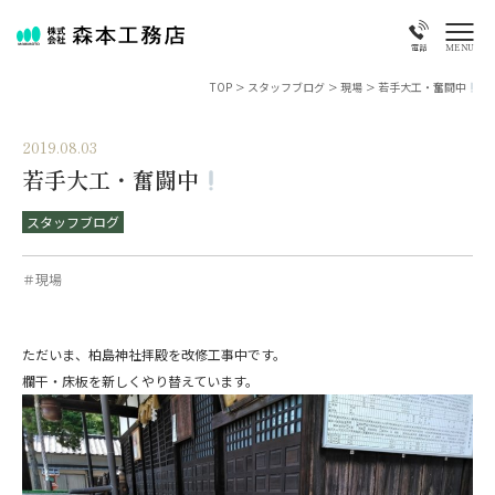
MENU
電話
TOP
>
スタッフブログ
>
現場
>
若手大工・奮闘中
2019.08.03
若手大工・奮闘中
スタッフブログ
＃現場
ただいま、柏島神社拝殿を改修工事中です。
欄干・床板を新しくやり替えています。