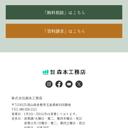
「無料相談」はこちら
「資料請求」はこちら
株式会社森本工務店
〒713-8125 岡山県倉敷市玉島勇崎1026番地
TEL.086-528-2121
営業日：1月1日～5日以外は営業しております。
定休日：営業課/水曜日・第二、第四木曜日・祝日
営業以外/日曜日・第二、第四土曜日・祝日
※祝日：日直対応