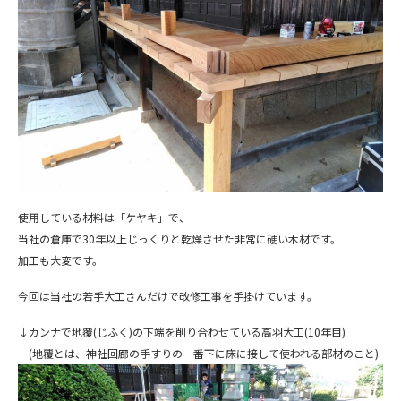
使用している材料は「ケヤキ」で、
当社の倉庫で30年以上じっくりと乾燥させた非常に硬い木材です。
加工も大変です。
今回は当社の若手大工さんだけで改修工事を手掛けています。
↓カンナで地覆(じふく)の下端を削り合わせている高羽大工(10年目)
(地覆とは、神社回廊の手すりの一番下に床に接して使われる部材のこと)