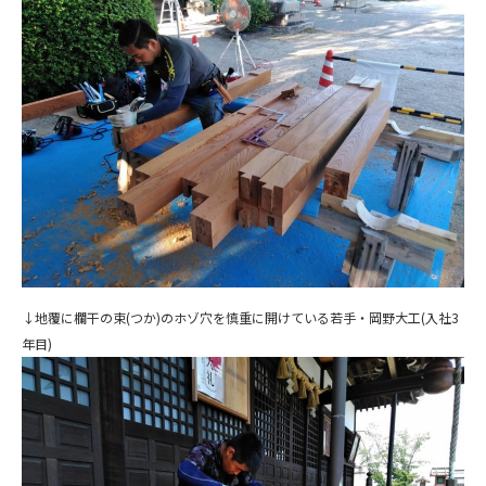
↓地覆に欄干の束(つか)のホゾ穴を慎重に開けている若手・岡野大工(入社3
年目)