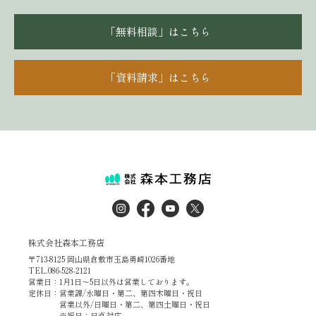
「無料相談」はこちら
「資料請求」はこちら
株式会社森本工務店
〒713-8125 岡山県倉敷市玉島勇崎1026番地
TEL.086-528-2121
営業日：1月1日～5日以外は営業しております。
定休日：営業課/水曜日・第二、第四木曜日・祝日
営業以外/日曜日・第二、第四土曜日・祝日
※祝日：日直対応