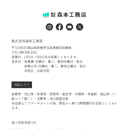
株式会社森本工務店
〒713-8125 岡山県倉敷市玉島勇崎1026番地
TEL.086-528-2121
営業日：1月1日～5日以外は営業しております。
定休日：営業課/水曜日・第二、第四木曜日・祝日
営業以外/日曜日・第二、第四土曜日・祝日
※祝日：日直対応
対応エリア
倉敷市・浅口市・井原市・笠岡市・総社市・矢掛町・早島町・岡山市（一
部エリア除く）・玉野市・浅口郡里庄町
※迅速なアフターサポートの為、弊社から車で1時間圏内を目安としており
ます。
個人情報保護方針