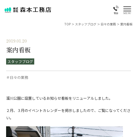
MENU
電話
TOP
>
スタッフブログ
>
日々の業務
>
案内看板
2019.01.20
案内看板
スタッフブログ
＃日々の業務
溜川公園に設置しているお知らせ看板をリニューアルしました。
２月、３月のイベントカレンダーを掲示しましたので、ご覧になってくださ
い。