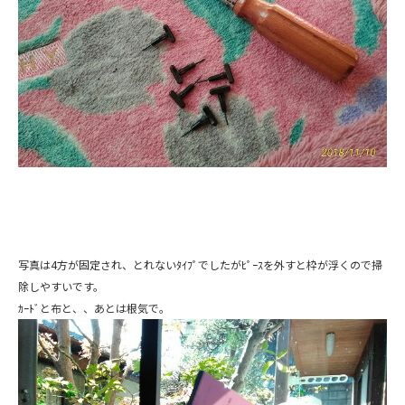
写真は4方が固定され、とれないﾀｲﾌﾟでしたがﾋﾟｰｽを外すと枠が浮くので掃
除しやすいです。
ｶｰﾄﾞと布と、、あとは根気で。