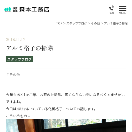
MENU
電話
TOP
>
スタッフブログ
>
その他
>
アルミ格子の掃除
2018.11.17
アルミ格子の掃除
スタッフブログ
＃その他
今年もあと1ヶ月半、お家のお掃除、寒くならない間になるべくすませたい
ですよね。
今日はｱﾙﾐｻｯｼについている化粧格子についてお話します。
こういうもの↓