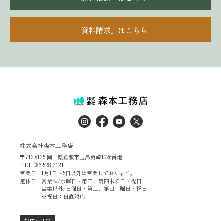
「資料請求」はこちら
株式会社森本工務店
〒713-8125 岡山県倉敷市玉島勇崎1026番地
TEL.086-528-2121
営業日：1月1日～5日以外は営業しております。
定休日：営業課/水曜日・第二、第四木曜日・祝日
営業以外/日曜日・第二、第四土曜日・祝日
※祝日：日直対応
対応エリア