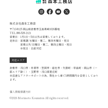
株式会社森本工務店
〒713-8125 岡山県倉敷市玉島勇崎1026番地
TEL.086-528-2121
営業日：1月1日～5日以外は営業しております。
定休日：営業課/水曜日・第二、第四木曜日・祝日
営業以外/日曜日・第二、第四土曜日・祝日
※祝日：日直対応
対応エリア
倉敷市・浅口市・井原市・笠岡市・総社市・矢掛町・早島町・岡山市（一
部エリア除く）・玉野市・浅口郡里庄町
※迅速なアフターサポートの為、弊社から車で1時間圏内を目安としており
ます。
個人情報保護方針
©2026 Morimoto Koumuten All rights recerved.