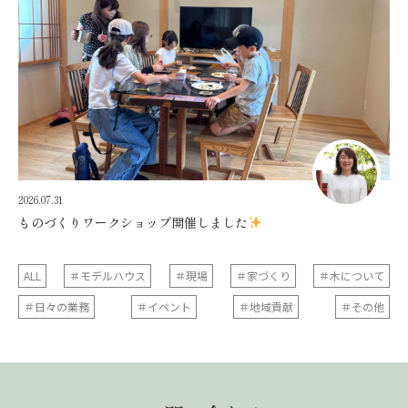
2026.07.31
ものづくりワークショップ開催しました
ALL
＃モデルハウス
＃現場
＃家づくり
＃木について
＃日々の業務
＃イベント
＃地域貢献
＃その他