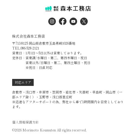
株式会社森本工務店
〒713-8125 岡山県倉敷市玉島勇崎1026番地
TEL.086-528-2121
営業日：1月1日～5日以外は営業しております。
定休日：営業課/水曜日・第二、第四木曜日・祝日
営業以外/日曜日・第二、第四土曜日・祝日
※祝日：日直対応
対応エリア
倉敷市・浅口市・井原市・笠岡市・総社市・矢掛町・早島町・岡山市（一
部エリア除く）・玉野市・浅口郡里庄町
※迅速なアフターサポートの為、弊社から車で1時間圏内を目安としており
ます。
個人情報保護方針
©2026 Morimoto Koumuten All rights recerved.