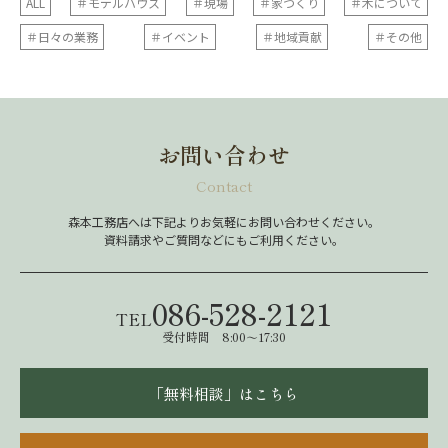
ALL
＃モデルハウス
＃現場
＃家づくり
＃木について
＃日々の業務
＃イベント
＃地域貢献
＃その他
お問い合わせ
Contact
森本工務店へは下記よりお気軽にお問い合わせください。
資料請求やご質問などにもご利用ください。
086-528-2121
TEL
受付時間 8:00～17:30
「無料相談」はこちら