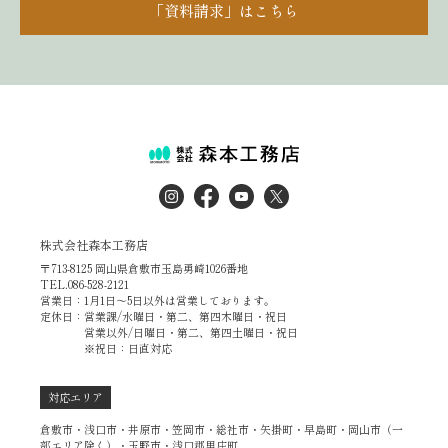
「資料請求」はこちら
株式会社森本工務店
〒713-8125 岡山県倉敷市玉島勇崎1026番地
TEL.086-528-2121
営業日：1月1日～5日以外は営業しております。
定休日：営業課/水曜日・第二、第四木曜日・祝日
営業以外/日曜日・第二、第四土曜日・祝日
※祝日：日直対応
対応エリア
倉敷市・浅口市・井原市・笠岡市・総社市・矢掛町・早島町・岡山市（一
部エリア除く）・玉野市・浅口郡里庄町