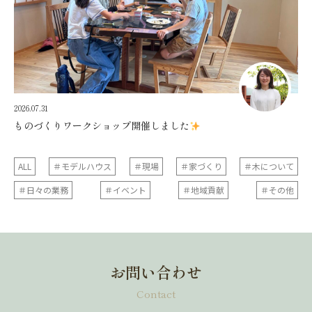
2026.07.31
ものづくりワークショップ開催しました
ALL
＃モデルハウス
＃現場
＃家づくり
＃木について
＃日々の業務
＃イベント
＃地域貢献
＃その他
お問い合わせ
Contact