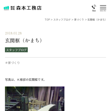
MENU
電話
TOP
>
スタッフブログ
>
家づくり
>
玄関框（かまち）
2018.01.28
玄関框（かまち）
スタッフブログ
＃家づくり
写真は、Ｋ様邸の玄関框です。