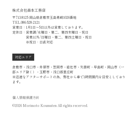
株式会社森本工務店
〒713-8125 岡山県倉敷市玉島勇崎1026番地
TEL.086-528-2121
営業日：1月1日～5日以外は営業しております。
定休日：営業課/水曜日・第二、第四木曜日・祝日
営業以外/日曜日・第二、第四土曜日・祝日
※祝日：日直対応
対応エリア
倉敷市・浅口市・井原市・笠岡市・総社市・矢掛町・早島町・岡山市（一
部エリア除く）・玉野市・浅口郡里庄町
※迅速なアフターサポートの為、弊社から車で1時間圏内を目安としており
ます。
個人情報保護方針
©2026 Morimoto Koumuten All rights recerved.