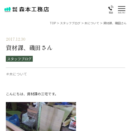
MENU
電話
TOP
>
スタッフブログ
>
木について
>
資材課、磯田さん
2017.12.30
資材課、磯田さん
スタッフブログ
＃木について
こんにちは、資材課の三宅です。