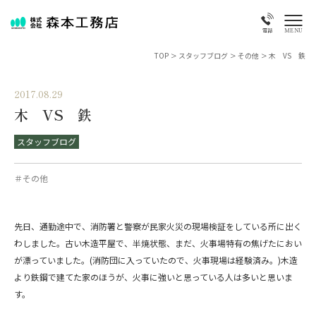
MENU
電話
TOP
>
スタッフブログ
>
その他
>
木 VS 鉄
2017.08.29
木 VS 鉄
スタッフブログ
＃その他
先日、通勤途中で、消防署と警察が民家火災の現場検証をしている所に出く
わしました。古い木造平屋で、半焼状態、まだ、火事場特有の焦げたにおい
が漂っていました。(消防団に入っていたので、火事現場は経験済み。)木造
より鉄鋼で建てた家のほうが、火事に強いと思っている人は多いと思いま
す。