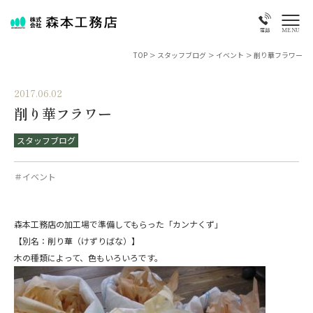
MENU
電話
TOP
>
スタッフブログ
>
イベント
>
削り華フラワー
2017.06.02
削り華フラワー
スタッフブログ
＃イベント
森本工務店の加工場で準備してもらった「カンナくず」
【別名：削り華（けずりばな）】
木の種類によって、色もいろいろです。