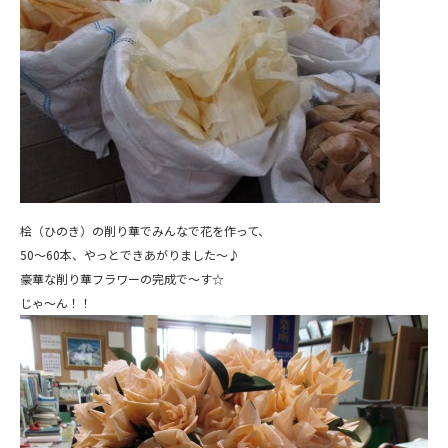
桧（ひのき）の削り華でみんなで花を作って、
50～60本、やっとできあがりました～♪
豪華な削り華フラワーの完成で～す☆
じゃ～ん！！