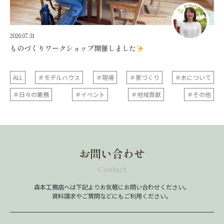
2026.07.31
ものづくりワークショップ開催しました
ALL
＃モデルハウス
＃現場
＃家づくり
＃木について
＃日々の業務
＃イベント
＃地域貢献
＃その他
お問い合わせ
Contact
森本工務店へは下記よりお気軽にお問い合わせください。
資料請求やご質問などにもご利用ください。