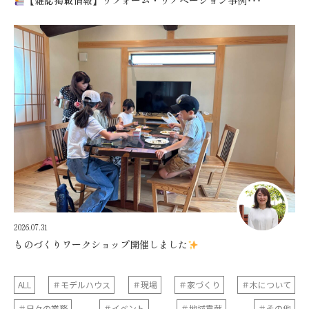
【雑誌掲載情報】リフォーム・リノベーション事例･･･
2026.07.31
ものづくりワークショップ開催しました
ALL
＃モデルハウス
＃現場
＃家づくり
＃木について
＃日々の業務
＃イベント
＃地域貢献
＃その他