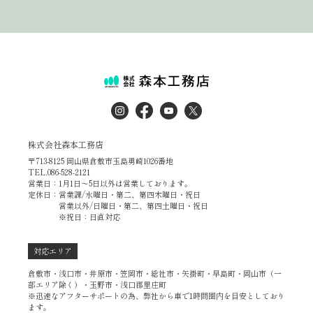
株式会社森本工務店
〒713-8125 岡山県倉敷市玉島勇崎1026番地
TEL.086-528-2121
営業日：1月1日～5日以外は営業しております。
定休日：営業課/水曜日・第二、第四木曜日・祝日
営業以外/日曜日・第二、第四土曜日・祝日
※祝日：日直対応
対応エリア
倉敷市・浅口市・井原市・笠岡市・総社市・矢掛町・早島町・岡山市（一
部エリア除く）・玉野市・浅口郡里庄町
※迅速なアフターサポートの為、弊社から車で1時間圏内を目安としており
ます。