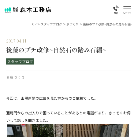
MENU
電話
TOP
>
スタッフブログ
>
家づくり
>
後藤のプチ改修~自然石の踏み石編~
2017.04.11
後藤のプチ改修~自然石の踏み石編~
スタッフブログ
＃家づくり
今回は、山陽新聞の広告を見た方からのご依頼でした。
通用門からの出入りで困っていることがあるとの電話があり、さっそくお伺
いして話しを聞きました。