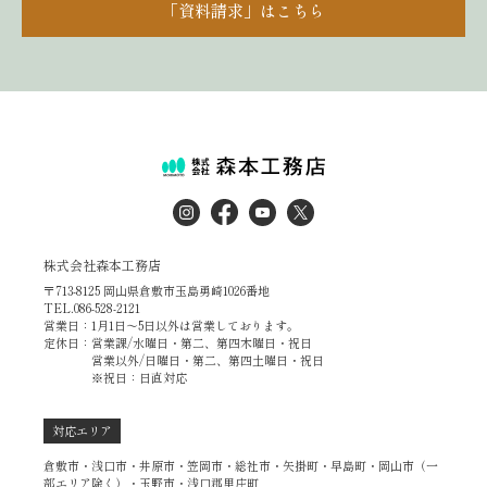
「資料請求」はこちら
株式会社森本工務店
〒713-8125 岡山県倉敷市玉島勇崎1026番地
TEL.086-528-2121
営業日：1月1日～5日以外は営業しております。
定休日：営業課/水曜日・第二、第四木曜日・祝日
営業以外/日曜日・第二、第四土曜日・祝日
※祝日：日直対応
対応エリア
倉敷市・浅口市・井原市・笠岡市・総社市・矢掛町・早島町・岡山市（一
部エリア除く）・玉野市・浅口郡里庄町