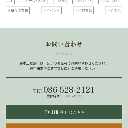
ALL
＃モデルハウス
＃現場
＃家づくり
＃木について
＃日々の業務
＃イベント
＃地域貢献
＃その他
お問い合わせ
Contact
森本工務店へは下記よりお気軽にお問い合わせください。
資料請求やご質問などにもご利用ください。
086-528-2121
TEL
受付時間 8:00～17:30
「無料相談」はこちら