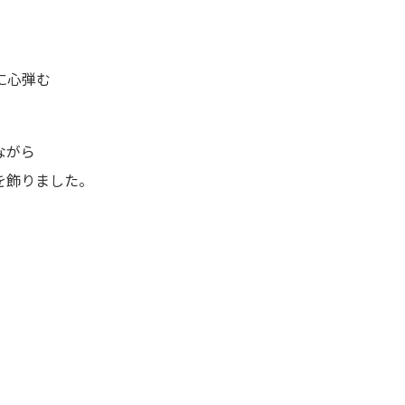
に心弾む
ながら
を飾りました。