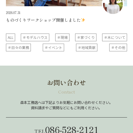
2026.07.31
ものづくりワークショップ開催しました
ALL
＃モデルハウス
＃現場
＃家づくり
＃木について
＃日々の業務
＃イベント
＃地域貢献
＃その他
お問い合わせ
Contact
森本工務店へは下記よりお気軽にお問い合わせください。
資料請求やご質問などにもご利用ください。
086-528-2121
TEL