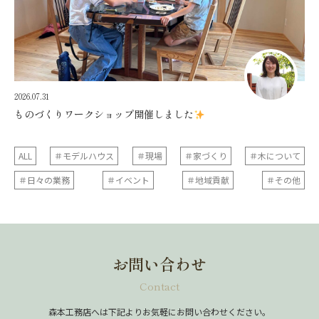
2026.07.31
ものづくりワークショップ開催しました
ALL
＃モデルハウス
＃現場
＃家づくり
＃木について
＃日々の業務
＃イベント
＃地域貢献
＃その他
お問い合わせ
Contact
森本工務店へは下記よりお気軽にお問い合わせください。