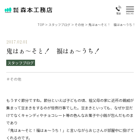
MENU
電話
TOP
>
スタッフブログ
>
その他
>
鬼はぁ～そと！ 福はぁ～うち！
2017.02.01
鬼はぁ～そと！ 福はぁ～うち！
スタッフブログ
＃その他
もうすぐ節分ですね。節分といえば子どもの頃、祖父母の家に近所の親戚が
集まって豆まきをするのが恒例行事でした。豆まきといっても、なぜか豆だ
けでなくキャンディやチョコレート等の色んなお菓子や小銭が包んだものま
であり
「鬼はぁ～そと！福はぁ～うち！」と言いながらおじさんが部屋中に投げて
くれるのです。