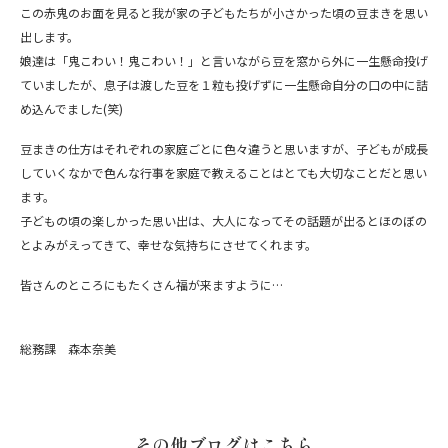
この赤鬼のお面を見ると我が家の子どもたちが小さかった頃の豆まきを思い
出します。
娘達は「鬼こわい！鬼こわい！」と言いながら豆を窓から外に一生懸命投げ
ていましたが、息子は渡した豆を１粒も投げずに一生懸命自分の口の中に詰
め込んでました(笑)
豆まきの仕方はそれぞれの家庭ごとに色々違うと思いますが、子どもが成長
していくなかで色んな行事を家庭で教えることはとても大切なことだと思い
ます。
子どもの頃の楽しかった思い出は、大人になってその話題が出るとほのぼの
とよみがえってきて、幸せな気持ちにさせてくれます。
皆さんのところにもたくさん福が来ますように…
総務課 森本奈美
その他ブログはこちら