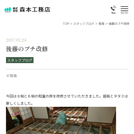
MENU
電話
TOP
>
スタッフブログ
>
現場
>
後藤のプチ改修
2017.01.24
後藤のプチ改修
スタッフブログ
＃現場
今回は８帖と６帖の和室の床を改修させていただきました。座板とタタミは
新しくしました。