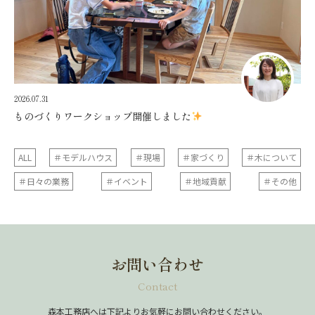
2026.07.31
ものづくりワークショップ開催しました
ALL
＃モデルハウス
＃現場
＃家づくり
＃木について
＃日々の業務
＃イベント
＃地域貢献
＃その他
お問い合わせ
Contact
森本工務店へは下記よりお気軽にお問い合わせください。