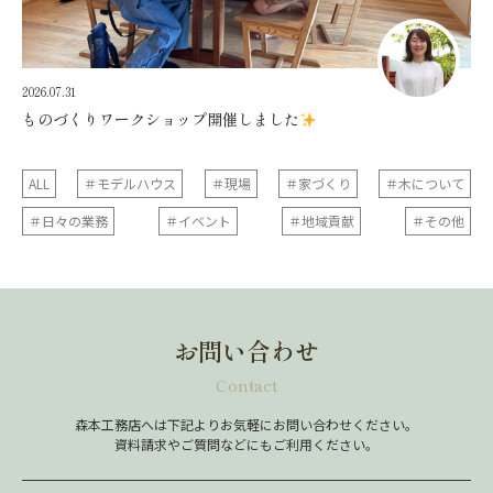
2026.07.31
ものづくりワークショップ開催しました
ALL
＃モデルハウス
＃現場
＃家づくり
＃木について
＃日々の業務
＃イベント
＃地域貢献
＃その他
お問い合わせ
Contact
森本工務店へは下記よりお気軽にお問い合わせください。
資料請求やご質問などにもご利用ください。