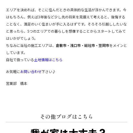
エリアを決めれば、そこに住んだときの具体的な生活が浮かんできます。今
はもちろん、例えば
3
年後など少し先の将来を見据えて考えると、後悔する
ことなく、満足のいく住まいが手に入るはずです。そろそろ引越ししたいな
と思ったら、
5
つのエリアでの暮らしを想像することからスタートしてみて
はいかがでしょう。
ちなみに当社の施工エリアは、
倉敷市・浅口市・総社市・笠岡市
をメインと
しています。
自社で扱っている
土地情報はこちら
お気軽に
お問い合わせ
下さい♪
営業部 橋本
その他ブログはこちら